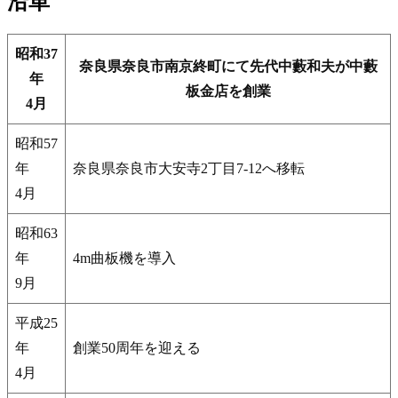
沿革
昭和37
奈良県奈良市南京終町にて先代中藪和夫が中藪
年
板金店を創業
4月
昭和57
年
奈良県奈良市大安寺2丁目7-12へ移転
4月
昭和63
年
4m曲板機を導入
9月
平成25
年
創業50周年を迎える
4月